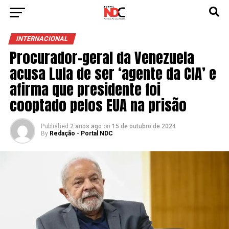
INTERNACIONAL
Procurador-geral da Venezuela
acusa Lula de ser ‘agente da CIA’ e
afirma que presidente foi
cooptado pelos EUA na prisão
Published
2 anos ago
on
15 de outubro de 2024
By
Redação - Portal NDC