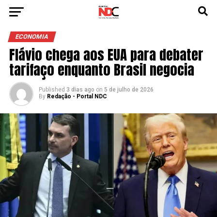
ECONOMIA
Flávio chega aos EUA para debater
tarifaço enquanto Brasil negocia
Published
3 dias ago
on
5 de julho de 2026
By
Redação - Portal NDC