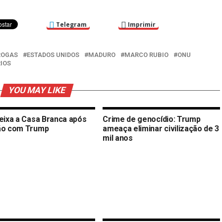
Telegram
Imprimir
ROGAS
ESTADOS UNIDOS
MADURO
MARCO RUBIO
ONU
IOS
YOU MAY LIKE
deixa a Casa Branca após
Crime de genocídio: Trump
ão com Trump
ameaça eliminar civilização de 3
mil anos