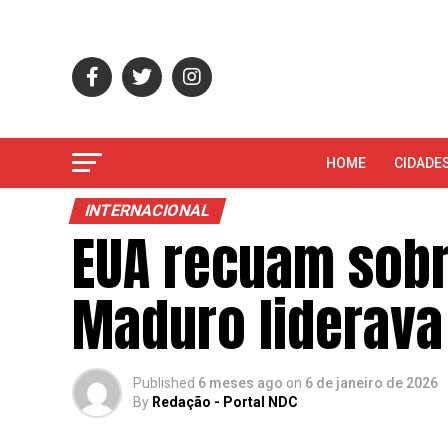
HOME
CIDADE
INTERNACIONAL
EUA recuam sob
Maduro liderava
Published
6 meses ago
on
6 de janeiro de 2026
By
Redação - Portal NDC