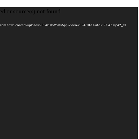
ed or source(s) not found
es.com.br/wp-content/uploads/2024/10/WhatsApp-Video-2024-10-11-at-12.27.47.mp4?_=1