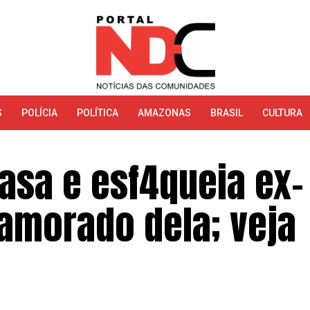
S
POLÍCIA
POLÍTICA
AMAZONAS
BRASIL
CULTURA
sa e esf4queia ex-
namorado dela; veja