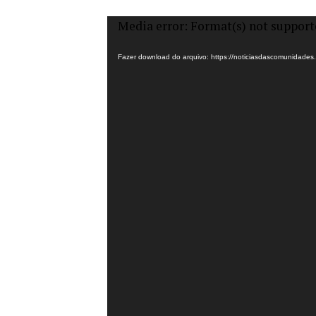
Tocador
Media error: Format(s) not support
de
vídeo
Fazer download do arquivo: https://noticiasdascomunidad