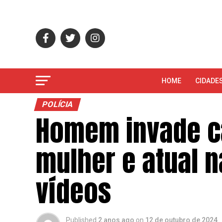
HOME
CIDADE
POLÍCIA
Homem invade ca
mulher e atual 
vídeos
Published
2 anos ago
on
12 de outubro de 2024