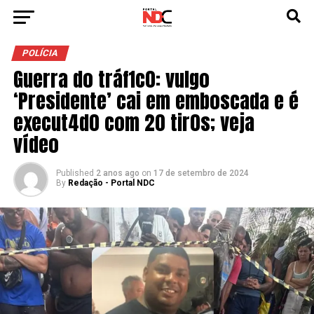
POLÍCIA
Guerra do tráf1c0: vulgo
‘Presidente’ cai em emboscada e é
execut4d0 com 20 tir0s; veja
vídeo
Published
2 anos ago
on
17 de setembro de 2024
By
Redação - Portal NDC