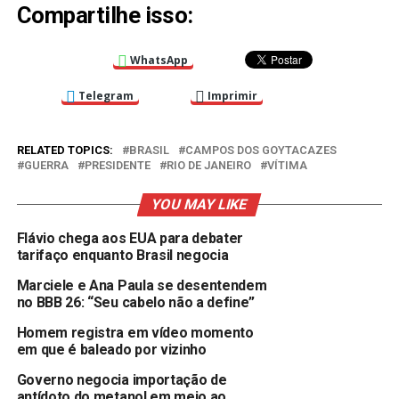
Compartilhe isso:
WhatsApp
Telegram
Imprimir
RELATED TOPICS:
BRASIL
CAMPOS DOS GOYTACAZES
GUERRA
PRESIDENTE
RIO DE JANEIRO
VÍTIMA
YOU MAY LIKE
Flávio chega aos EUA para debater
tarifaço enquanto Brasil negocia
Marciele e Ana Paula se desentendem
no BBB 26: “Seu cabelo não a define”
Homem registra em vídeo momento
em que é baleado por vizinho
Governo negocia importação de
antídoto do metanol em meio ao