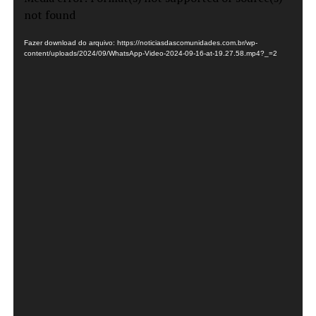
de
not found
vídeo
Fazer download do arquivo: https://noticiasdascomunidades.com.br/wp-
content/uploads/2024/09/WhatsApp-Video-2024-09-16-at-19.27.58.mp4?_=2