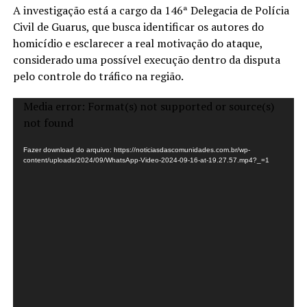
A investigação está a cargo da 146ª Delegacia de Polícia
Civil de Guarus, que busca identificar os autores do
homicídio e esclarecer a real motivação do ataque,
considerado uma possível execução dentro da disputa
pelo controle do tráfico na região.
Tocador
Media error: Format(s) not supported or source(s)
de
not found
vídeo
Fazer download do arquivo: https://noticiasdascomunidades.com.br/wp-
content/uploads/2024/09/WhatsApp-Video-2024-09-16-at-19.27.57.mp4?_=1