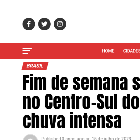
HOME
CIDADE
BRASIL
Fim de semana s
no Centro-Sul do
chuva intensa
Published
3 anos ago
on
15 de julho de 2023