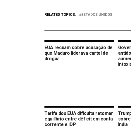
RELATED TOPICS:
ESTADOS UNIDOS
EUA recuam sobre acusação de
Gover
que Maduro liderava cartel de
antíd
drogas
aumen
intox
Tarifa dos EUA dificulta retomar
Trump
equilíbrio entre déficit em conta
sobre
corrente e IDP
Índia