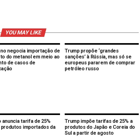
YOU MAY LIKE
no negocia importação de
Trump propõe ‘grandes
oto do metanol em meio ao
sanções’ à Rússia, mas só se
to de casos de
europeus pararem de comprar
icação
petróleo russo
 anuncia tarifa de 25%
Trump impõe tarifas de 25% a
 produtos importados da
produtos do Japão e Coreia do
Sul a partir de agosto