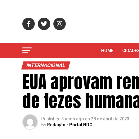
HOME
CIDADE
INTERNACIONAL
EUA aprovam rem
de fezes human
Published
3 anos ago
on
28 de abril de 2023
By
Redação - Portal NDC