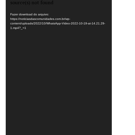
de
source(s) not found
vídeo
Fazer download do arquivo:
https://noticiasdascomunidades.com.br/wp-
content/uploads/2022/10/WhatsApp-Video-2022-10-19-at-14.21.29-
1.mp4?_=1