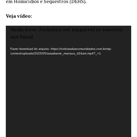
em Homicídios e Sequestros (DEHS).
Veja vídeo:
Tocador
Media error: Format(s) not supported or source(s)
de
not found
vídeo
Fazer download do arquivo: https://noticiasdascomunidades.com.br/wp-
content/uploads/2025/05/assaltante_manaus_d24am.mp4?_=1