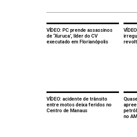
VÍDEO: PC prende assassinos
VÍDEO
de ‘Xuruca’, líder do CV
irreg
executado em Florianópolis
revol
VÍDEO: acidente de trânsito
Quase
entre motos deixa feridos no
apree
Centro de Manaus
petró
no A