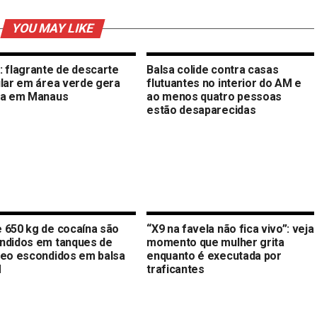
YOU MAY LIKE
: flagrante de descarte
Balsa colide contra casas
ular em área verde gera
flutuantes no interior do AM e
ta em Manaus
ao menos quatro pessoas
estão desaparecidas
 650 kg de cocaína são
“X9 na favela não fica vivo”: veja
ndidos em tanques de
momento que mulher grita
leo escondidos em balsa
enquanto é executada por
M
traficantes