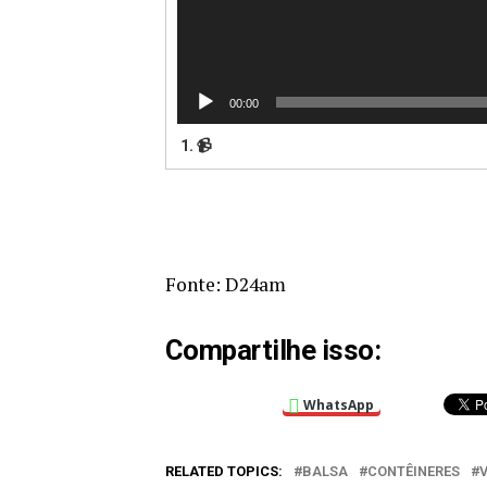
00:00
1. 📹
Fonte: D24am
Compartilhe isso:
WhatsApp
RELATED TOPICS:
BALSA
CONTÊINERES