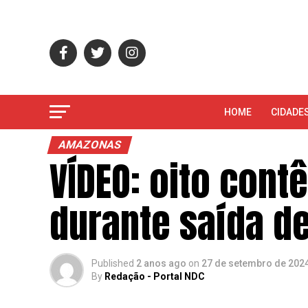
HOME
CIDADE
AMAZONAS
VÍDEO: oito cont
durante saída de
Published
2 anos ago
on
27 de setembro de 202
By
Redação - Portal NDC