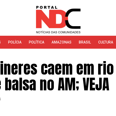
S
POLÍCIA
POLÍTICA
AMAZONAS
BRASIL
CULTURA
êineres caem em rio
 balsa no AM; VEJA
4