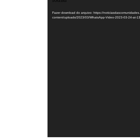
vídeo
Fazer download do arquivo: https://noticiasdascomunidades
content/uploads/2023/03/WhatsApp-Video-2023-03-24-at-1