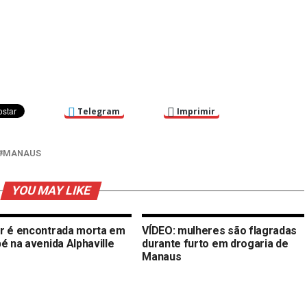
Telegram
Imprimir
MANAUS
YOU MAY LIKE
r é encontrada morta em
VÍDEO: mulheres são flagradas
é na avenida Alphaville
durante furto em drogaria de
Manaus