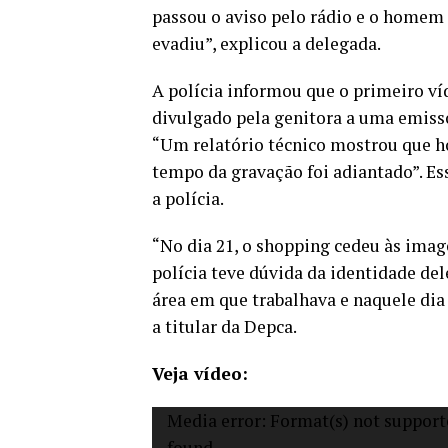
passou o aviso pelo rádio e o homem
evadiu”, explicou a delegada.
A polícia informou que o primeiro ví
divulgado pela genitora a uma emissor
“Um relatório técnico mostrou que h
tempo da gravação foi adiantado”. E
a polícia.
“No dia 21, o shopping cedeu às im
polícia teve dúvida da identidade del
área em que trabalhava e naquele di
a titular da Depca.
Veja vídeo:
Tocador
Media error: Format(s) not support
de
found