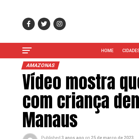
HOME
CIDADE
AMAZONAS
Vídeo mostra qu
com criança den
Manaus
Published
3 anos ago
on
25 de março de 2023