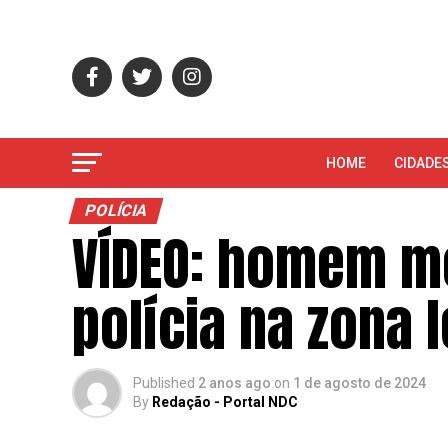
HOME
CIDADE
POLÍCIA
VÍDEO: homem mo
polícia na zona 
Published
2 anos ago
on
1 de agosto de 2024
By
Redação - Portal NDC