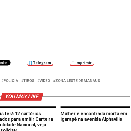
Telegram
Imprimir
POLICIA
TIROS
VIDEO
ZONA LESTE DE MANAUS
YOU MAY LIKE
s terá 12 cartórios
Mulher é encontrada morta em
tados para emitir Carteira
igarapé na avenida Alphaville
ntidade Nacional; veja
solicitar