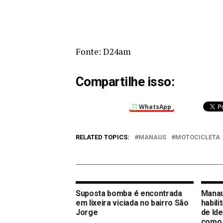
Fonte: D24am
Compartilhe isso:
WhatsApp
RELATED TOPICS:
MANAUS
MOTOCICLETA
Suposta bomba é encontrada
Manau
em lixeira viciada no bairro São
habili
Jorge
de Ide
como 