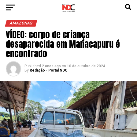
AMAZONAS
VÍDEO: corpo de criança
desaparecida em Manacapuru é
encontrado
Published
2 anos ago
on
10 de outubro de 2024
By
Redação - Portal NDC