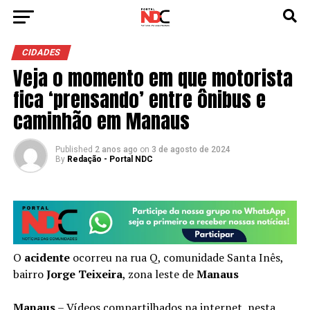
CIDADES
Veja o momento em que motorista
fica ‘prensando’ entre ônibus e
caminhão em Manaus
Published
2 anos ago
on
3 de agosto de 2024
By
Redação - Portal NDC
O
acidente
ocorreu na rua Q, comunidade Santa Inês,
bairro
Jorge Teixeira
, zona leste de
Manaus
Manaus
– Vídeos compartilhados na internet, nesta