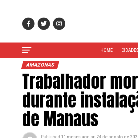
HOME
CIDADE
AMAZONAS
Trabalhador mor
durante instala
de Manaus
Published
11 meses ago
on
24 de agosto de 202