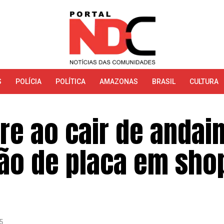
S
POLÍCIA
POLÍTICA
AMAZONAS
BRASIL
CULTURA
re ao cair de andai
ção de placa em sho
5