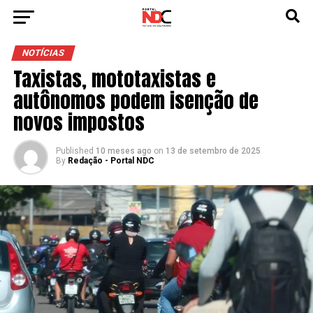
NOTÍCIAS
Taxistas, mototaxistas e
autônomos podem isenção de
novos impostos
Published
10 meses ago
on
13 de setembro de 2025
By
Redação - Portal NDC