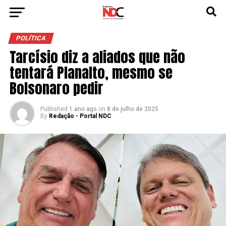
POLÍTICA
Tarcísio diz a aliados que não
tentará Planalto, mesmo se
Bolsonaro pedir
Published
1 ano ago
on
8 de julho de 2025
By
Redação - Portal NDC