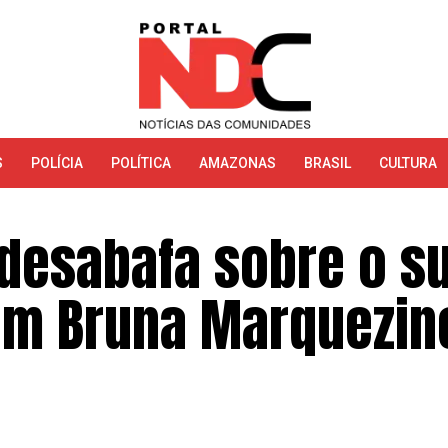
S
POLÍCIA
POLÍTICA
AMAZONAS
BRASIL
CULTURA
desabafa sobre o s
om Bruna Marquezin