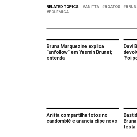
RELATED TOPICS:
ANITTA
BOATOS
BRUN
POLEMICA
Bruna Marquezine explica
Davi 
“unfollow” em Yasmin Brunet;
devolv
entenda
‘Foi p
Anitta compartilha fotos no
Basti
candomblé e anuncia clipe novo
Bruna
festa 