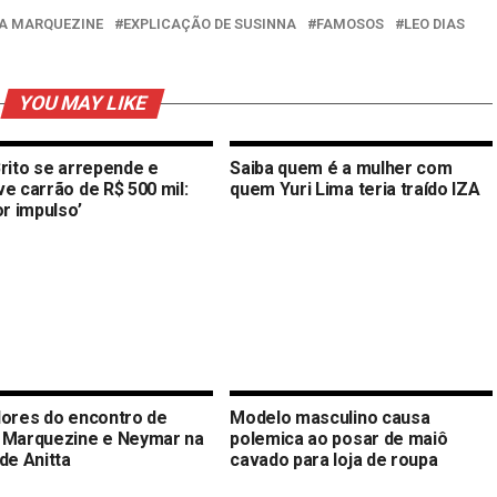
A MARQUEZINE
EXPLICAÇÃO DE SUSINNA
FAMOSOS
LEO DIAS
YOU MAY LIKE
Brito se arrepende e
Saiba quem é a mulher com
e carrão de R$ 500 mil:
quem Yuri Lima teria traído IZA
or impulso’
dores do encontro de
Modelo masculino causa
 Marquezine e Neymar na
polemica ao posar de maiô
de Anitta
cavado para loja de roupa