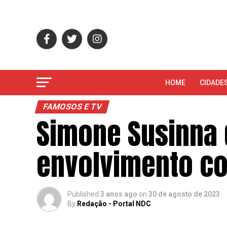
HOME
CIDADE
FAMOSOS E TV
Simone Susinna 
envolvimento c
Published
3 anos ago
on
30 de agosto de 2023
By
Redação - Portal NDC