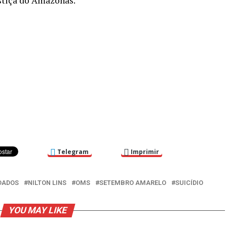
ustiça do Amazonas.
Telegram
Imprimir
DADOS
NILTON LINS
OMS
SETEMBRO AMARELO
SUICÍDIO
YOU MAY LIKE