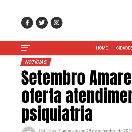
HOME
CIDADE
NOTÍCIAS
Setembro Amarelo
oferta atendimen
psiquiatria
Published
3 anos ago
on
29 de setembro de 202