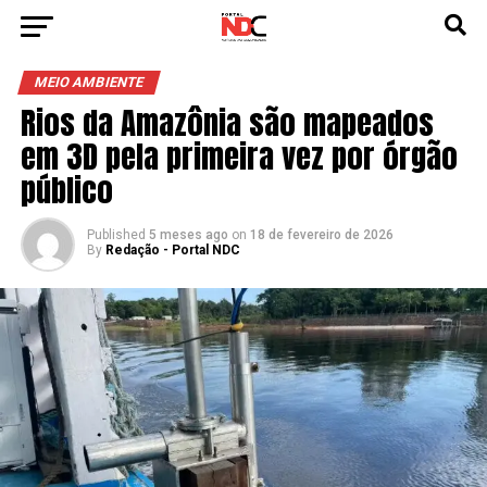
MEIO AMBIENTE
Rios da Amazônia são mapeados
em 3D pela primeira vez por órgão
público
Published
5 meses ago
on
18 de fevereiro de 2026
By
Redação - Portal NDC