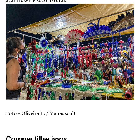
açaí frozen e suco natural.
Foto – Oliveira Jr. / Manauscult
Compartilhe isso: