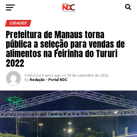
CIDADES
Prefeitura de Manaus torna
pública a seleção para vendas de
alimentos na Feirinha do Tururi
2022
Published
4 anos ago
on
29 de setembro de 2022
By
Redação - Portal NDC