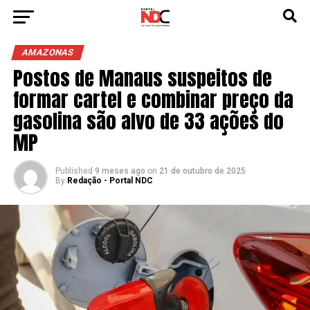
AMAZONAS
Postos de Manaus suspeitos de
formar cartel e combinar preço da
gasolina são alvo de 33 ações do
MP
Published
9 meses ago
on
21 de outubro de 2025
By
Redação - Portal NDC