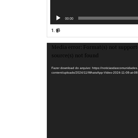
00:00
1. 📹
Tocador
Media error: Format(s) not support
de
source(s) not found
vídeo
Fazer download do arquivo: https://noticiasdascomunidades
content/uploads/2024/11/WhatsApp-Video-2024-11-08-at-0