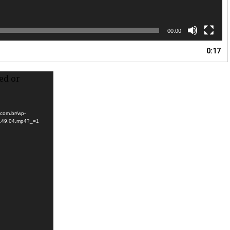
00:00
0:17
ed or
.com.br/wp-
8.49.04.mp4?_=1