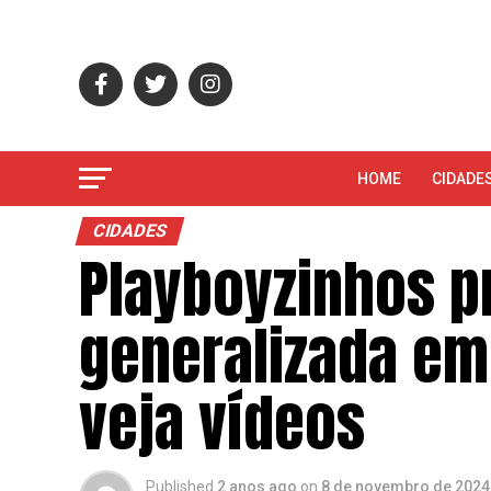
HOME
CIDADE
CIDADES
Playboyzinhos p
generalizada em
veja vídeos
Published
2 anos ago
on
8 de novembro de 2024