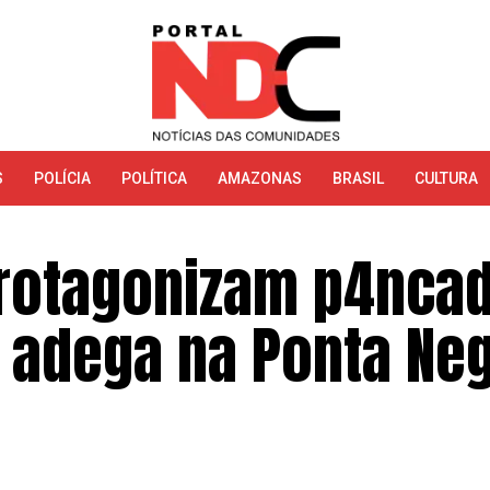
S
POLÍCIA
POLÍTICA
AMAZONAS
BRASIL
CULTURA
rotagonizam p4ncad
 adega na Ponta Neg