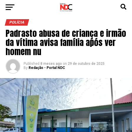
POLÍCIA
Padrasto abusa de criança e irmão
da vítima avisa família após ver
homem nu
Published
8 meses ago
on
29 de outubro de 2025
By
Redação - Portal NDC