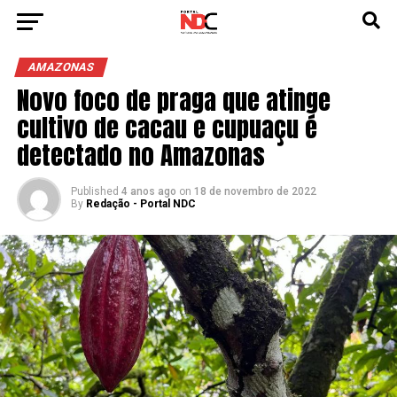
AMAZONAS
Novo foco de praga que atinge
cultivo de cacau e cupuaçu é
detectado no Amazonas
Published
4 anos ago
on
18 de novembro de 2022
By
Redação - Portal NDC