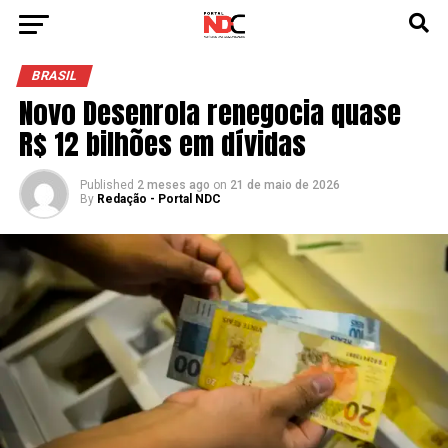
BRASIL
Novo Desenrola renegocia quase
R$ 12 bilhões em dívidas
Published
2 meses ago
on
21 de maio de 2026
By
Redação - Portal NDC