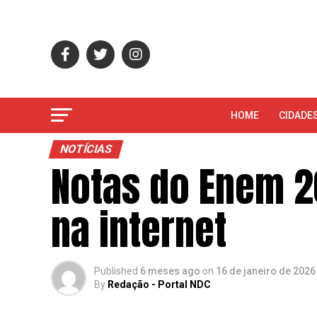
HOME
CIDADE
NOTÍCIAS
Notas do Enem 2
na internet
Published
6 meses ago
on
16 de janeiro de 2026
By
Redação - Portal NDC