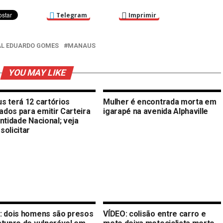
Telegram
Imprimir
AL EDUARDO GOMES
MANAUS
YOU MAY LIKE
s terá 12 cartórios
Mulher é encontrada morta em
tados para emitir Carteira
igarapé na avenida Alphaville
ntidade Nacional; veja
solicitar
: dois homens são presos
VÍDEO: colisão entre carro e