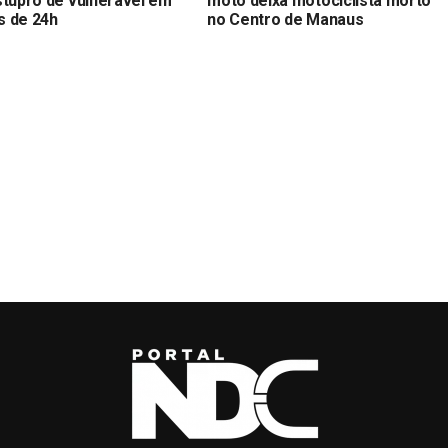
stupro de vulnerável em
moto deixa motociclista morto
 de 24h
no Centro de Manaus