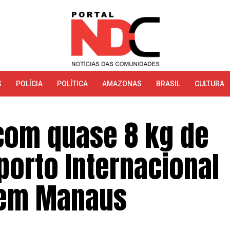
S
POLÍCIA
POLÍTICA
AMAZONAS
BRASIL
CULTURA
com quase 8 kg de
porto Internacional
 em Manaus