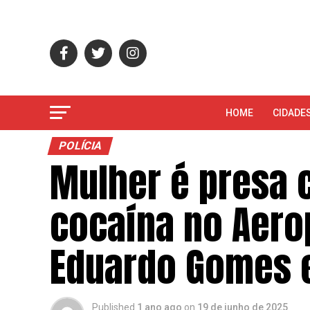
HOME
CIDADE
POLÍCIA
Mulher é presa 
cocaína no Aero
Eduardo Gomes
Published
1 ano ago
on
19 de junho de 2025