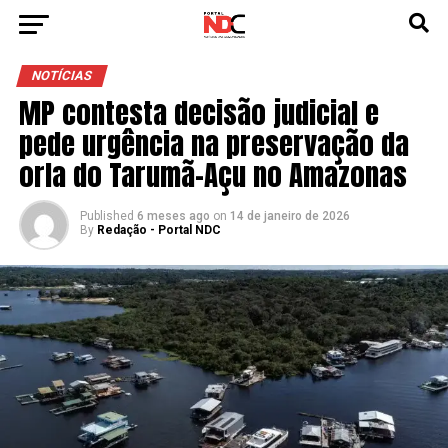
NOTÍCIAS
MP contesta decisão judicial e
pede urgência na preservação da
orla do Tarumã-Açu no Amazonas
Published
6 meses ago
on
14 de janeiro de 2026
By
Redação - Portal NDC