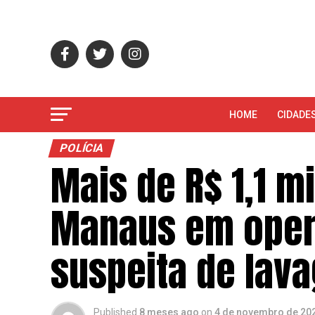
HOME
CIDADE
POLÍCIA
Mais de R$ 1,1 
Manaus em oper
suspeita de lav
Published
8 meses ago
on
4 de novembro de 20