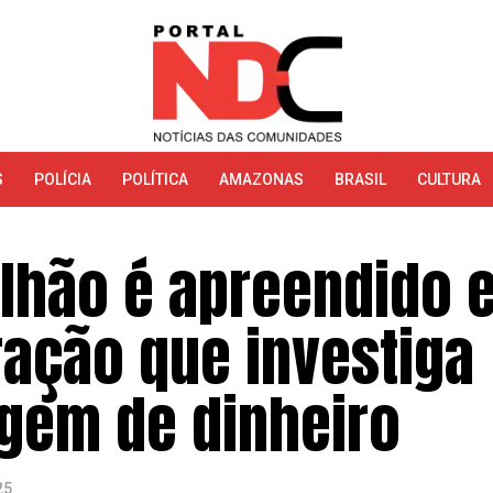
S
POLÍCIA
POLÍTICA
AMAZONAS
BRASIL
CULTURA
milhão é apreendido 
ação que investiga
agem de dinheiro
25