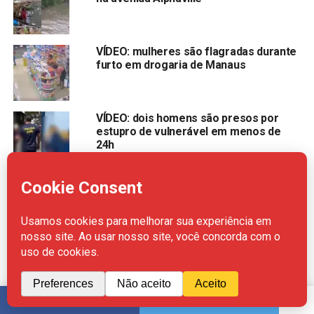
VÍDEO: mulheres são flagradas durante
furto em drogaria de Manaus
VÍDEO: dois homens são presos por
estupro de vulnerável em menos de
24h
VÍDEO: colisão entre carro e moto deixa
motociclista morto no Centro de
Manaus
Policiais são afastados após ação em
terreiro em Manaus
SHARE
TWEET