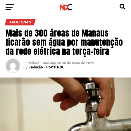
AMAZONAS
Mais de 300 áreas de Manaus
ficarão sem água por manutenção
da rede elétrica na terça-feira
Published
1 ano ago
on
30 de maio de 2025
By
Redação - Portal NDC