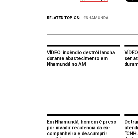
RELATED TOPICS:
NHAMUNDÁ
VÍDEO: incêndio destrói lancha
VÍDEO
durante abastecimento em
ser a
Nhamundá no AM
duran
Em Nhamundá, homem é preso
Detra
por invadir residência da ex-
atend
companheira e descumprir
“CNH 