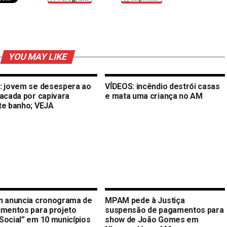
YOU MAY LIKE
: jovem se desespera ao
VÍDEOS: incêndio destrói casas
tacada por capivara
e mata uma criança no AM
te banho; VEJA
n anuncia cronograma de
MPAM pede à Justiça
imentos para projeto
suspensão de pagamentos para
Social” em 10 municípios
show de João Gomes em