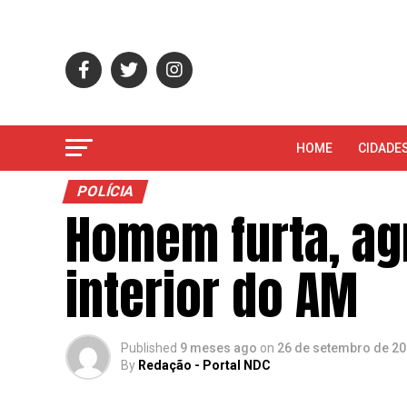
HOME
CIDADE
POLÍCIA
Homem furta, ag
interior do AM
Published
9 meses ago
on
26 de setembro de 2
By
Redação - Portal NDC