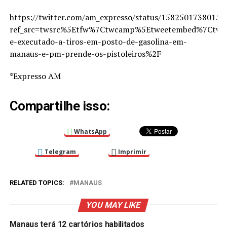
https://twitter.com/am_expresso/status/15825017380155
ref_src=twsrc%5Etfw%7Ctwcamp%5Etweetembed%7Ctwt
e-executado-a-tiros-em-posto-de-gasolina-em-
manaus-e-pm-prende-os-pistoleiros%2F
*Expresso AM
Compartilhe isso:
WhatsApp
Telegram
Imprimir
RELATED TOPICS:
MANAUS
YOU MAY LIKE
Manaus terá 12 cartórios habilitados