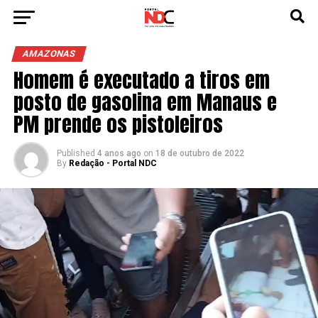
AMAZONAS
Homem é executado a tiros em
posto de gasolina em Manaus e
PM prende os pistoleiros
Published
4 anos ago
on
18 de outubro de 2022
By
Redação - Portal NDC