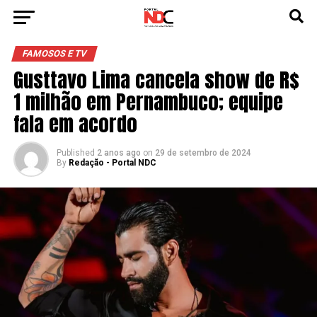
FAMOSOS E TV
Gusttavo Lima cancela show de R$
1 milhão em Pernambuco; equipe
fala em acordo
Published
2 anos ago
on
29 de setembro de 2024
By
Redação - Portal NDC