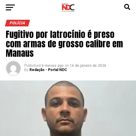
POLÍCIA
Fugitivo por latrocínio é preso
com armas de grosso calibre em
Manaus
Published
6 meses ago
on
16 de janeiro de 2026
By
Redação - Portal NDC