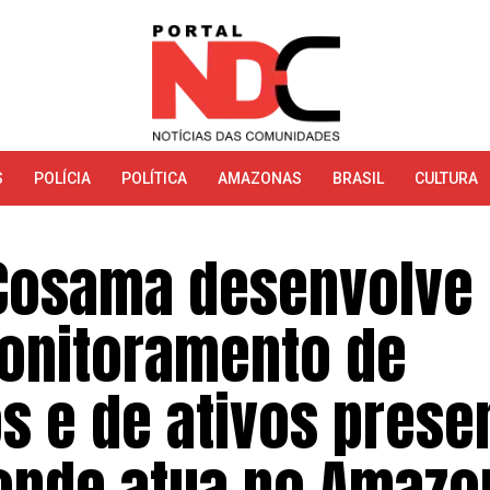
S
POLÍCIA
POLÍTICA
AMAZONAS
BRASIL
CULTURA
 Cosama desenvolve
onitoramento de
s e de ativos prese
onde atua no Amazo