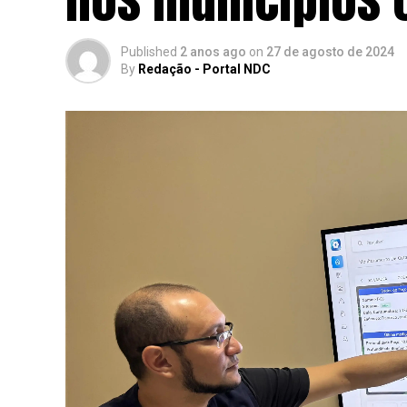
Published
2 anos ago
on
27 de agosto de 2024
By
Redação - Portal NDC