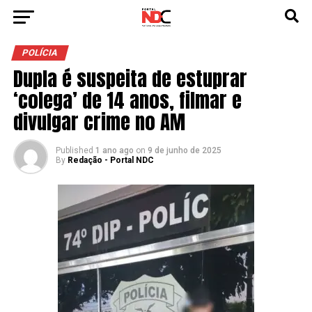
POLÍCIA
Dupla é suspeita de estuprar
‘colega’ de 14 anos, filmar e
divulgar crime no AM
Published
1 ano ago
on
9 de junho de 2025
By
Redação - Portal NDC