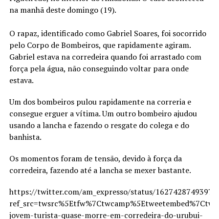
na manhã deste domingo (19).
O rapaz, identificado como Gabriel Soares, foi socorrido
pelo Corpo de Bombeiros, que rapidamente agiram.
Gabriel estava na corredeira quando foi arrastado com
força pela água, não conseguindo voltar para onde
estava.
Um dos bombeiros pulou rapidamente na correria e
consegue erguer a vítima. Um outro bombeiro ajudou
usando a lancha e fazendo o resgate do colega e do
banhista.
Os momentos foram de tensão, devido à força da
corredeira, fazendo até a lancha se mexer bastante.
https://twitter.com/am_expresso/status/16274287493973
ref_src=twsrc%5Etfw%7Ctwcamp%5Etweetembed%7Ctwt
jovem-turista-quase-morre-em-corredeira-do-urubui-