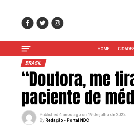
HOME
CIDADE
BRASIL
“Doutora, me tir
paciente de méd
Published
4 anos ago
on
19 de julho de 2022
By
Redação - Portal NDC