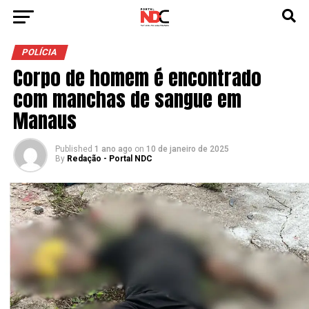
POLÍCIA
Corpo de homem é encontrado
com manchas de sangue em
Manaus
Published
1 ano ago
on
10 de janeiro de 2025
By
Redação - Portal NDC