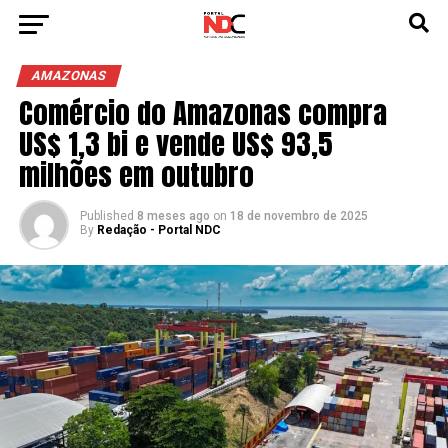
AMAZONAS
Comércio do Amazonas compra
US$ 1,3 bi e vende US$ 93,5
milhões em outubro
Published
8 meses ago
on
18 de novembro de 2025
By
Redação - Portal NDC