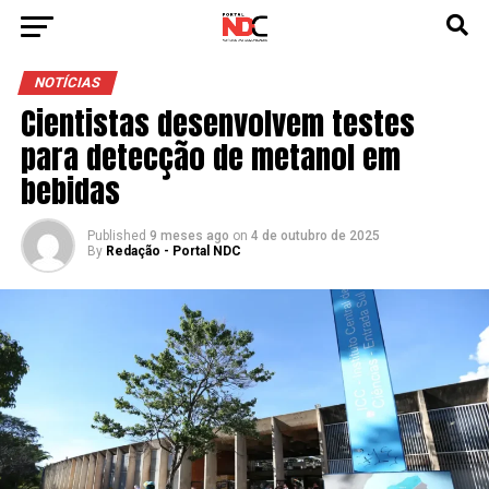
NOTÍCIAS
Cientistas desenvolvem testes
para detecção de metanol em
bebidas
Published
9 meses ago
on
4 de outubro de 2025
By
Redação - Portal NDC