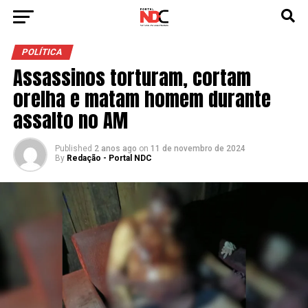
POLÍTICA
Assassinos torturam, cortam
orelha e matam homem durante
assalto no AM
Published
2 anos ago
on
11 de novembro de 2024
By
Redação - Portal NDC