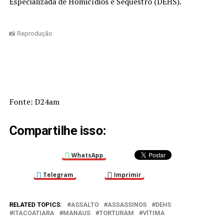
Especializada de Homicídios e Sequestro (DEHS).
📸 Reprodução
Fonte: D24am
Compartilhe isso:
WhatsApp
Telegram
Imprimir
RELATED TOPICS:
ASSALTO
ASSASSINOS
DEHS
ITACOATIARA
MANAUS
TORTURAM
VÍTIMA