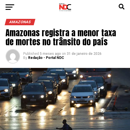
AMAZONAS
Amazonas registra a menor taxa
de mortes no trânsito do país
Published
5 meses ago
on
31 de janeiro de 2026
By
Redação - Portal NDC