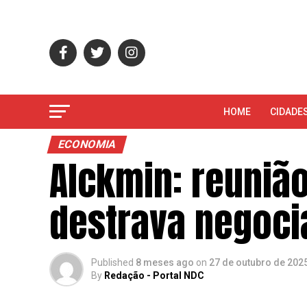
HOME
CIDADE
ECONOMIA
Alckmin: reunião
destrava negoci
Published
8 meses ago
on
27 de outubro de 202
By
Redação - Portal NDC