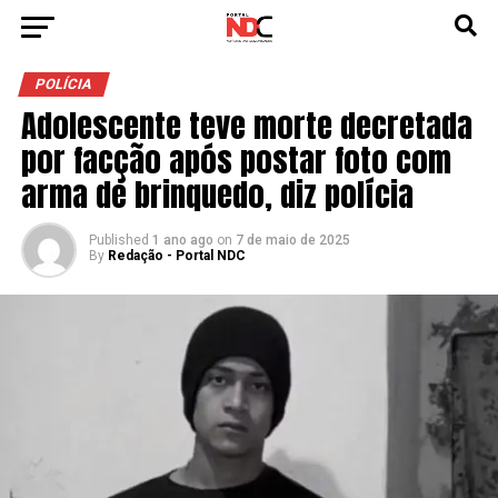
POLÍCIA
Adolescente teve morte decretada
por facção após postar foto com
arma de brinquedo, diz polícia
Published
1 ano ago
on
7 de maio de 2025
By
Redação - Portal NDC