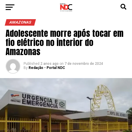
AMAZONAS
Adolescente morre após tocar em
fio elétrico no interior do
Amazonas
Published
2 anos ago
on
7 de novembro de 2024
By
Redação - Portal NDC