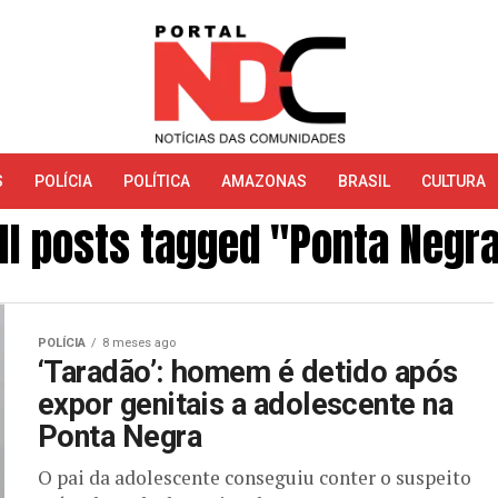
S
POLÍCIA
POLÍTICA
AMAZONAS
BRASIL
CULTURA
ll posts tagged "Ponta Negr
POLÍCIA
8 meses ago
‘Taradão’: homem é detido após
expor genitais a adolescente na
Ponta Negra
O pai da adolescente conseguiu conter o suspeito